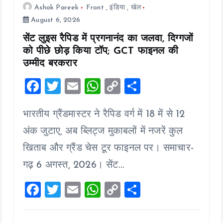
Ashok Pareek
Front
,
इंडिया
,
खेल
August 6, 2026
सेंट लुइस रैपिड में प्रगनानंद का जलवा, दिग्गजों
को पीछे छोड़ किया टॉप; GCT फाइनल की
उम्मीद बरकरार
F
T
E
W
C
S
a
wi
m
h
o
h
भारतीय ग्रैंडमास्टर ने रैपिड वर्ग में 18 में से 12
ce
tt
ai
at
p
a
b
er
l
s
y
re
अंक जुटाए, अब ब्लिट्ज मुकाबलों में नजरें कुल
o
A
Li
खिताब और ग्रैंड चेस टूर फाइनल पर। समाचार-
o
p
n
गढ़ 6 अगस्त, 2026। सेंट…
k
p
k
F
T
E
W
C
S
a
wi
m
h
o
h
ce
tt
ai
at
p
a