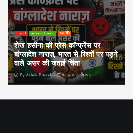
Business
Front
Share Market
इंडिया
Share Market Update: उतार-
चढ़ाव के बीच हरे निशान पर बंद हुआ
र पड़ने
बाजार, सेंसेक्स 152 अंक चढ़ा; निवेशको
की दौलत ₹1.29 लाख करोड़ बढ़ी
By
Ashok Pareek
August 5, 2026