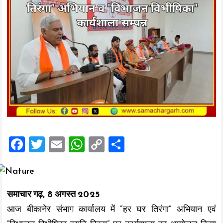
F
T
E
W
C
S
a
wi
m
h
o
h
ce
tt
ai
at
p
a
b
er
l
s
y
re
समाचार गढ़, 8 अगस्त 2025
o
A
Li
आज बीकानेर संभाग कार्यालय में “हर घर तिरंगा” अभियान एवं