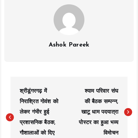
k
p
k
Ashok Pareek
P
श्रीडूंगरगढ़ में
श्याम परिवार संघ
o
निराश्रित गोवंश को
की बैठक सम्पन्न,
s
लेकर गंभीर हुई
खाटू धाम पदयात्रा
t
प्रशासनिक बैठक,
पोस्टर का हुआ भव्य
n
गौशालाओं को दिए
विमोचन