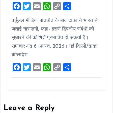
F
T
E
W
C
S
a
wi
m
h
o
h
वर्चुअल मीडिया बातचीत के बाद ढाका ने भारत से
ce
tt
ai
at
p
a
b
er
l
s
y
re
जताई नाराज़गी, कहा- इससे द्विपक्षीय संबंधों को
o
A
Li
सुधारने की कोशिशें प्रभावित हो सकती हैं।
o
p
n
समाचार-गढ़ 6 अगस्त, 2026। नई दिल्ली/ढाका:
k
p
k
बांग्लादेश…
F
T
E
W
C
S
a
wi
m
h
o
h
ce
tt
ai
at
p
a
b
er
l
s
y
re
o
A
Li
o
p
n
Leave a Reply