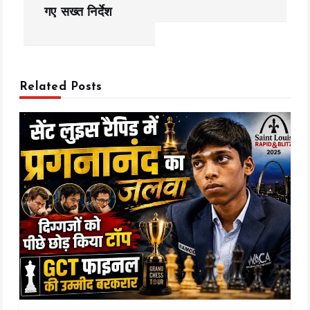
a
गए सख्त निर्देश
v
i
Related Posts
g
a
t
i
o
n