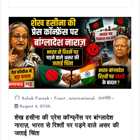
b
er
l
s
y
re
o
A
Li
o
p
n
k
p
k
Ashok Pareek
Front
,
international
,
राजनीति
August 6, 2026
शेख हसीना की प्रेस कॉन्फ्रेंस पर बांग्लादेश
नाराज़, भारत से रिश्तों पर पड़ने वाले असर की
जताई चिंता