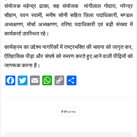
संयोजक महेन्द्र ढाका, सह संयोजक मांगीलाल गोदारा, नरेन्द्र
चौहान, पवन स्वामी, मनीष सोनी सहित ज़िला पदाधिकारी, मण्डल
अध्यक्षगण, मोर्चा अध्यक्षगण, वरिष्ठ पदाधिकारी एवं बड़ी संख्या में
कार्यकर्ता उपस्थित रहे।
कार्यक्रम का उद्देश्य नागरिकों में राष्ट्रभक्ति की भावना को जागृत कर,
ऐतिहासिक पीड़ा और संघर्ष को स्मरण करते हुए आने वाली पीढ़ियों को
जागरूक करना है।
F
T
E
W
C
S
a
wi
m
h
o
h
ce
tt
ai
at
p
a
b
er
l
s
y
re
#news
o
A
Li
o
p
n