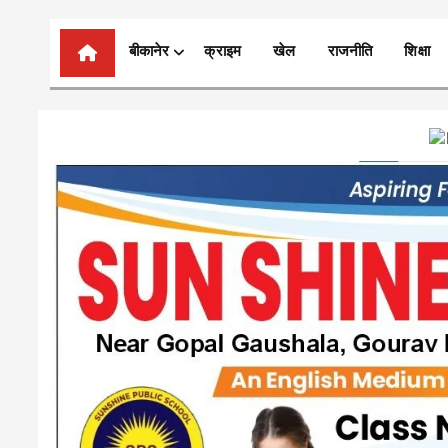
n
t
बीकानेर
क्राइम
खेल
राजनीति
शिक्षा
e
n
t