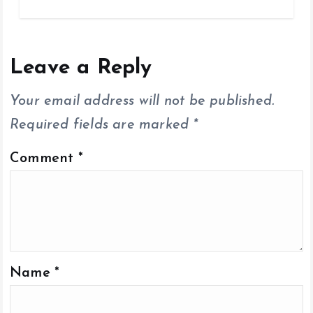
b
er
l
s
y
re
o
A
Li
o
p
n
Leave a Reply
k
p
k
Your email address will not be published.
Required fields are marked
*
Comment
*
Name
*