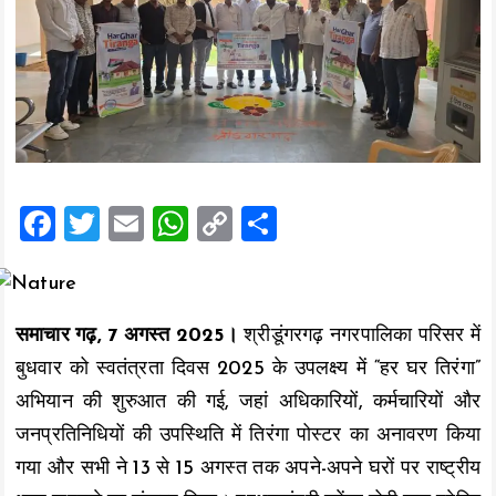
F
T
E
W
C
S
a
wi
m
h
o
h
ce
tt
ai
at
p
a
b
er
l
s
y
re
समाचार गढ़, 7 अगस्त 2025।
श्रीडूंगरगढ़ नगरपालिका परिसर में
o
A
Li
बुधवार को स्वतंत्रता दिवस 2025 के उपलक्ष्य में “हर घर तिरंगा”
o
p
n
अभियान की शुरुआत की गई, जहां अधिकारियों, कर्मचारियों और
k
p
k
जनप्रतिनिधियों की उपस्थिति में तिरंगा पोस्टर का अनावरण किया
गया और सभी ने 13 से 15 अगस्त तक अपने-अपने घरों पर राष्ट्रीय