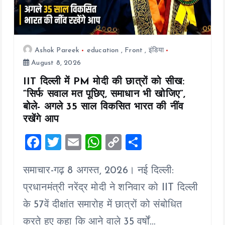
Ashok Pareek
education
,
Front
,
इंडिया
August 8, 2026
IIT दिल्ली में PM मोदी की छात्रों को सीख:
“सिर्फ सवाल मत पूछिए, समाधान भी खोजिए”,
बोले- अगले 35 साल विकसित भारत की नींव
रखेंगे आप
F
T
E
W
C
S
a
wi
m
h
o
h
समाचार-गढ़ 8 अगस्त, 2026। नई दिल्ली:
ce
tt
ai
at
p
a
b
er
l
s
y
re
प्रधानमंत्री नरेंद्र मोदी ने शनिवार को IIT दिल्ली
o
A
Li
के 57वें दीक्षांत समारोह में छात्रों को संबोधित
o
p
n
करते हुए कहा कि आने वाले 35 वर्षों…