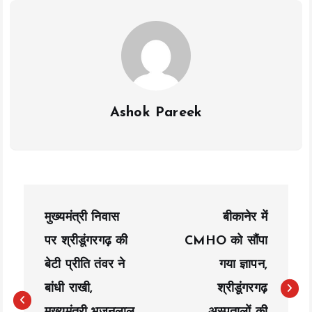
k
p
k
Ashok Pareek
P
मुख्यमंत्री निवास
बीकानेर में
o
पर श्रीडूंगरगढ़ की
CMHO को सौंपा
s
बेटी प्रीति तंवर ने
गया ज्ञापन,
t
बांधी राखी,
श्रीडूंगरगढ़
n