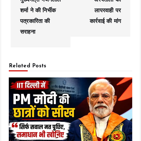
मुख्यमंत्री भजनलाल
अस्पतालों की
a
शर्मा ने की निर्भीक
लापरवाही पर
पत्रकारिता की
कार्रवाई की मांग
v
सराहना
i
g
a
Related Posts
t
i
o
n