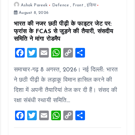
Ashok Pareek
Defence
,
Front
,
इंडिया
August 8, 2026
भारत की नजर छठी पीढ़ी के फाइटर जेट पर:
फ्रांस के FCAS से जुड़ने की तैयारी, संसदीय
समिति ने मांगा रोडमैप
F
T
E
W
C
S
a
wi
m
h
o
h
समाचार-गढ़ 8 अगस्त, 2026। नई दिल्ली: भारत
ce
tt
ai
at
p
a
b
er
l
s
y
re
ने छठी पीढ़ी के लड़ाकू विमान हासिल करने की
o
A
Li
दिशा में अपनी तैयारियां तेज कर दी हैं। संसद की
o
p
n
रक्षा संबंधी स्थायी समिति…
k
p
k
F
T
E
W
C
S
a
wi
m
h
o
h
ce
tt
ai
at
p
a