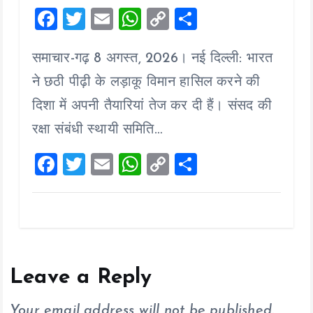
F
T
E
W
C
S
a
wi
m
h
o
h
समाचार-गढ़ 8 अगस्त, 2026। नई दिल्ली: भारत
ce
tt
ai
at
p
a
b
er
l
s
y
re
ने छठी पीढ़ी के लड़ाकू विमान हासिल करने की
o
A
Li
दिशा में अपनी तैयारियां तेज कर दी हैं। संसद की
o
p
n
रक्षा संबंधी स्थायी समिति…
k
p
k
F
T
E
W
C
S
a
wi
m
h
o
h
ce
tt
ai
at
p
a
b
er
l
s
y
re
o
A
Li
o
p
n
Leave a Reply
k
p
k
Your email address will not be published.