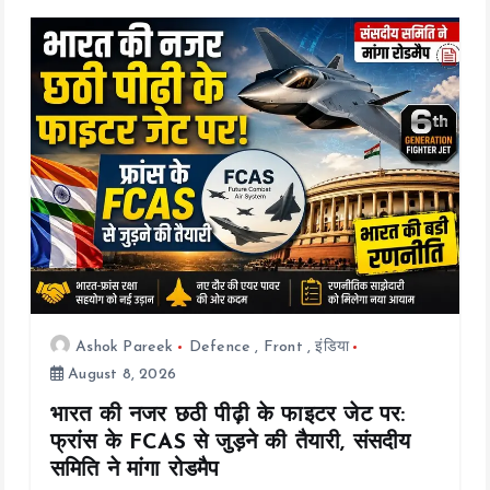
o
A
Li
o
p
n
k
p
k
Ashok Pareek
Defence
,
Front
,
इंडिया
August 8, 2026
भारत की नजर छठी पीढ़ी के फाइटर जेट पर:
फ्रांस के FCAS से जुड़ने की तैयारी, संसदीय
समिति ने मांगा रोडमैप