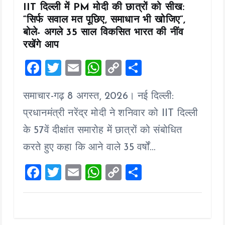
IIT दिल्ली में PM मोदी की छात्रों को सीख:
“सिर्फ सवाल मत पूछिए, समाधान भी खोजिए”,
बोले- अगले 35 साल विकसित भारत की नींव
रखेंगे आप
F
T
E
W
C
S
a
wi
m
h
o
h
समाचार-गढ़ 8 अगस्त, 2026। नई दिल्ली:
ce
tt
ai
at
p
a
b
er
l
s
y
re
प्रधानमंत्री नरेंद्र मोदी ने शनिवार को IIT दिल्ली
o
A
Li
के 57वें दीक्षांत समारोह में छात्रों को संबोधित
o
p
n
करते हुए कहा कि आने वाले 35 वर्षों…
k
p
k
F
T
E
W
C
S
a
wi
m
h
o
h
ce
tt
ai
at
p
a
b
er
l
s
y
re