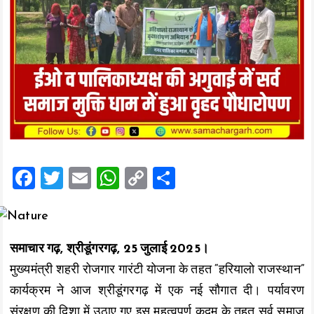
F
T
E
W
C
S
a
wi
m
h
o
h
ce
tt
ai
at
p
a
b
er
l
s
y
re
समाचार गढ़, श्रीडूंगरगढ़, 25 जुलाई 2025।
o
A
Li
मुख्यमंत्री शहरी रोजगार गारंटी योजना के तहत “हरियालो राजस्थान”
o
p
n
कार्यक्रम ने आज श्रीडूंगरगढ़ में एक नई सौगात दी। पर्यावरण
k
p
k
संरक्षण की दिशा में उठाए गए इस महत्वपूर्ण कदम के तहत सर्व समाज