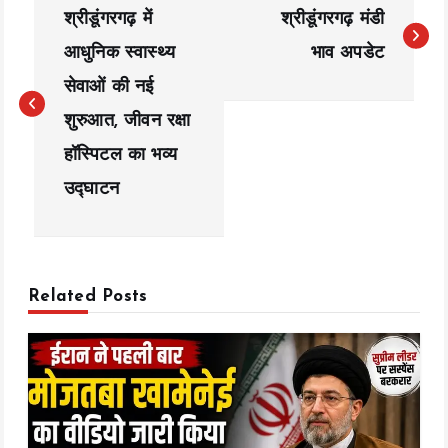
श्रीडूंगरगढ़ में
श्रीडूंगरगढ़ मंडी
o
आधुनिक स्वास्थ्य
भाव अपडेट
s
सेवाओं की नई
t
शुरुआत, जीवन रक्षा
n
हॉस्पिटल का भव्य
a
उद्घाटन
v
i
Related Posts
g
a
t
i