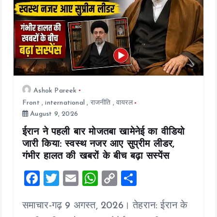
o
n
Ashok Pareek
Front
,
international
,
राजनीति
,
वायरल
August 9, 2026
ईरान ने पहली बार मोजतबा खामेनेई का वीडियो
जारी किया: स्वस्थ नजर आए सुप्रीम लीडर,
गंभीर हालत की खबरों के बीच बढ़ा सस्पेंस
F
T
E
W
C
S
a
wi
m
h
o
h
समाचार-गढ़ 9 अगस्त, 2026। तेहरान: ईरान के
ce
tt
ai
at
p
a