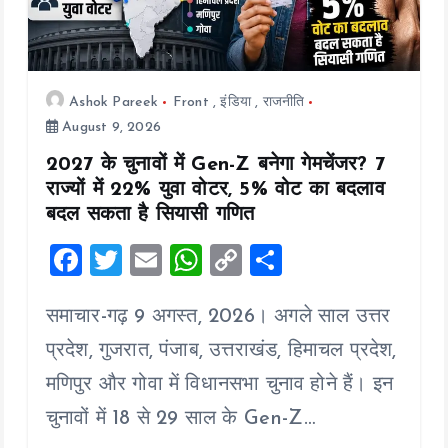
Ashok Pareek
Front
,
इंडिया
,
राजनीति
August 9, 2026
2027 के चुनावों में Gen-Z बनेगा गेमचेंजर? 7
राज्यों में 22% युवा वोटर, 5% वोट का बदलाव
बदल सकता है सियासी गणित
F
T
E
W
C
S
a
wi
m
h
o
h
समाचार-गढ़ 9 अगस्त, 2026। अगले साल उत्तर
ce
tt
ai
at
p
a
b
er
l
s
y
re
प्रदेश, गुजरात, पंजाब, उत्तराखंड, हिमाचल प्रदेश,
o
A
Li
मणिपुर और गोवा में विधानसभा चुनाव होने हैं। इन
o
p
n
चुनावों में 18 से 29 साल के Gen-Z…