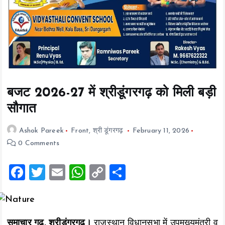
t
e
n
t
बजट 2026-27 में श्रीडूंगरगढ़ को मिली बड़ी
सौगात
Ashok Pareek
Front
,
श्री डूंगरगढ़
February 11, 2026
0 Comments
F
T
E
W
C
S
a
wi
m
h
o
h
ce
tt
ai
at
p
a
b
er
l
s
y
re
समाचार गढ़, श्रीडूंगरगढ़।
राजस्थान विधानसभा में उपमुख्यमंत्री व