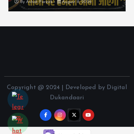
By
Ashok Pareek
August 8, 2026
Copyright @ 2024 | Developed by Digital
Dukandaari