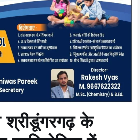
 श्रीडूंगरगढ़ के