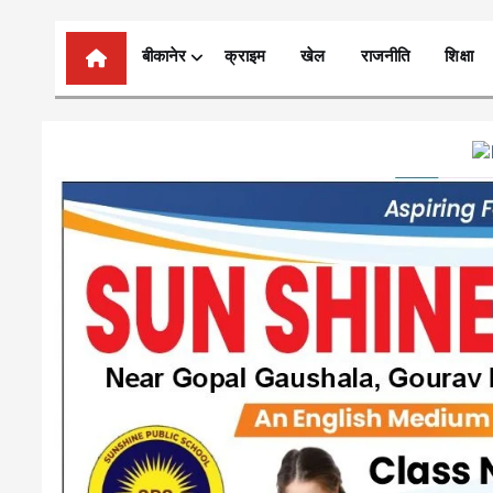
n
t
बीकानेर
क्राइम
खेल
राजनीति
शिक्षा
e
n
t