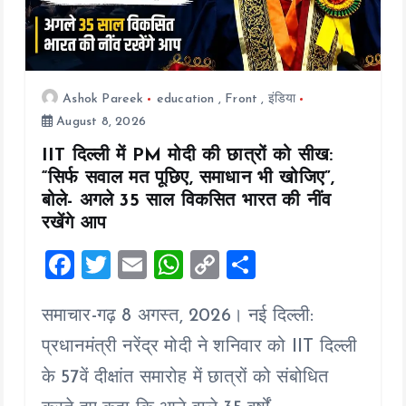
o
n
Ashok Pareek
education
,
Front
,
इंडिया
August 8, 2026
IIT दिल्ली में PM मोदी की छात्रों को सीख:
“सिर्फ सवाल मत पूछिए, समाधान भी खोजिए”,
बोले- अगले 35 साल विकसित भारत की नींव
रखेंगे आप
F
T
E
W
C
S
a
wi
m
h
o
h
समाचार-गढ़ 8 अगस्त, 2026। नई दिल्ली:
ce
tt
ai
at
p
a
b
er
l
s
y
re
प्रधानमंत्री नरेंद्र मोदी ने शनिवार को IIT दिल्ली
o
A
Li
के 57वें दीक्षांत समारोह में छात्रों को संबोधित