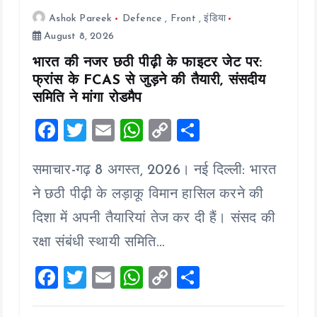
Ashok Pareek
Defence
,
Front
,
इंडिया
August 8, 2026
भारत की नजर छठी पीढ़ी के फाइटर जेट पर:
फ्रांस के FCAS से जुड़ने की तैयारी, संसदीय
समिति ने मांगा रोडमैप
F
T
E
W
C
S
a
wi
m
h
o
h
समाचार-गढ़ 8 अगस्त, 2026। नई दिल्ली: भारत
ce
tt
ai
at
p
a
b
er
l
s
y
re
ने छठी पीढ़ी के लड़ाकू विमान हासिल करने की
o
A
Li
दिशा में अपनी तैयारियां तेज कर दी हैं। संसद की
o
p
n
रक्षा संबंधी स्थायी समिति…
k
p
k
F
T
E
W
C
S
a
wi
m
h
o
h