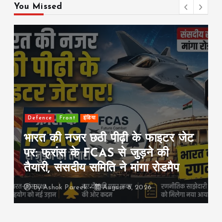
You Missed
Front
international
राजनीति
जेट
सऊदी-तुर्की-पाकिस्तान का बड़ा रक्षा
समझौता: एक पर हमला हुआ तो तीनों पर
हमला माना जाएगा
By
Ashok Pareek
August 8, 2026