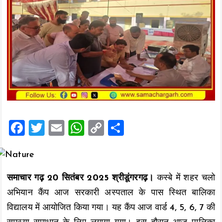
F
T
E
W
C
S
a
wi
m
h
o
h
ce
tt
ai
at
p
a
b
er
l
s
y
re
समाचार गढ़ 20 सितंबर 2025 श्रीडूंगरगढ़।
कस्बे में शहर चलो
o
A
Li
अभियान कैंप आज सरकारी अस्पताल के पास स्थित बालिका
o
p
n
विद्यालय में आयोजित किया गया। यह कैंप आज वार्ड 4, 5, 6, 7 की