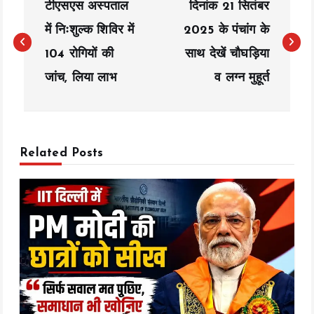
टीएसएस अस्पताल
दिनांक 21 सितंबर
o
में निःशुल्क शिविर में
2025 के पंचांग के
s
104 रोगियों की
साथ देखें चौघड़िया
t
जांच, लिया लाभ
व लग्न मुहूर्त
n
a
v
Related Posts
i
g
a
t
i