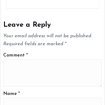
ce
tt
ai
at
p
a
b
er
l
s
y
re
o
A
Li
o
p
n
Leave a Reply
k
p
k
Your email address will not be published.
Required fields are marked
*
Comment
*
Name
*