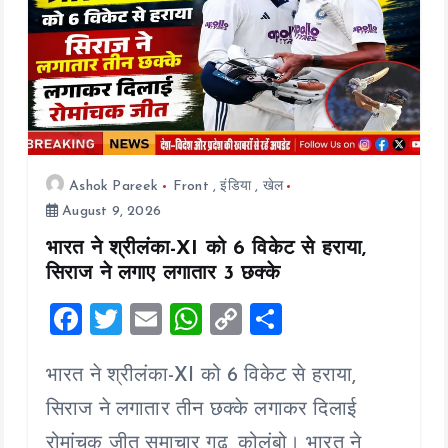
i
o
n
Ashok Pareek
Front
,
इंडिया
,
खेल
August 9, 2026
भारत ने श्रीलंका-XI को 6 विकेट से हराया,
सिराज ने लगाए लगातार 3 छक्के
F
T
E
W
C
S
a
wi
m
h
o
h
भारत ने श्रीलंका-XI को 6 विकेट से हराया,
ce
tt
ai
at
p
a
b
er
l
s
y
re
सिराज ने लगातार तीन छक्के लगाकर दिलाई
o
A
Li
रोमांचक जीत समाचार गढ़, कोलंबो। भारत ने