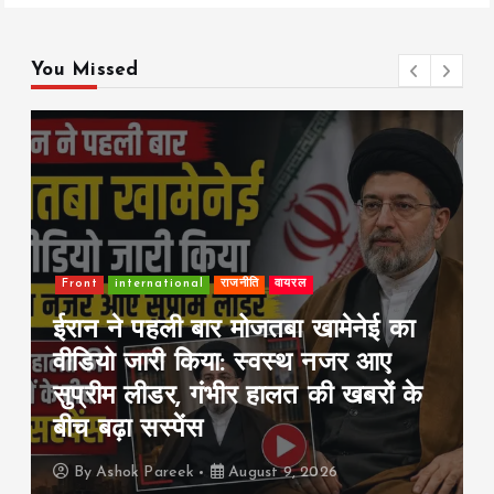
You Missed
Front
इंडिया
राजनीति
2027 के चुनावों में Gen-Z बनेगा
गेमचेंजर? 7 राज्यों में 22% युवा वोटर,
5% वोट का बदलाव बदल सकता है
सियासी गणित
By
Ashok Pareek
August 9, 2026