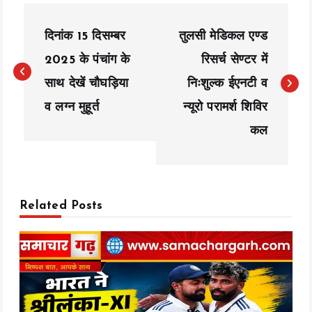
P
दिनांक 15 दिसम्बर
तुलसी मेडिकल एण्ड
o
2025 के पंचांग के
रिसर्च सेण्टर में
s
साथ देखें चौघड़िया
निःशुल्क ईएनटी व
t
व लग्न मुहूर्त
न्यूरो परामर्श शिविर
n
कल
a
v
Related Posts
i
g
a
t