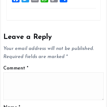
a
wi
m
h
o
h
ce
tt
ai
at
p
a
b
er
l
s
y
re
o
A
Li
o
p
n
Leave a Reply
k
p
k
Your email address will not be published.
Required fields are marked
*
Comment
*