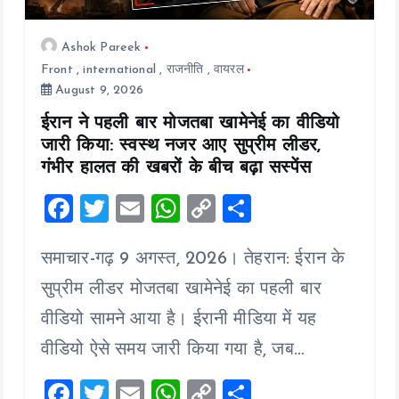
Ashok Pareek
Front
,
international
,
राजनीति
,
वायरल
August 9, 2026
ईरान ने पहली बार मोजतबा खामेनेई का वीडियो
जारी किया: स्वस्थ नजर आए सुप्रीम लीडर,
गंभीर हालत की खबरों के बीच बढ़ा सस्पेंस
F
T
E
W
C
S
a
wi
m
h
o
h
समाचार-गढ़ 9 अगस्त, 2026। तेहरान: ईरान के
ce
tt
ai
at
p
a
b
er
l
s
y
re
सुप्रीम लीडर मोजतबा खामेनेई का पहली बार
o
A
Li
वीडियो सामने आया है। ईरानी मीडिया में यह
o
p
n
वीडियो ऐसे समय जारी किया गया है, जब…
k
p
k
F
T
E
W
C
S