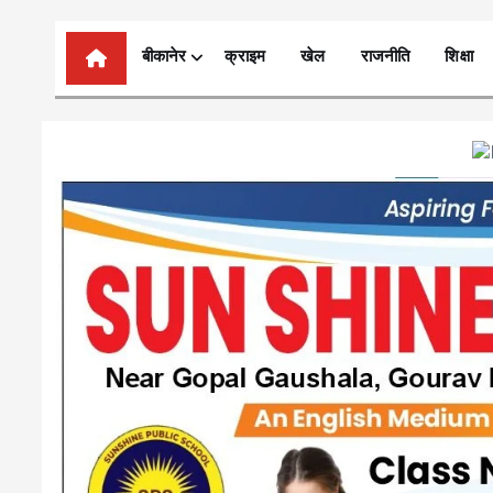
n
t
बीकानेर
क्राइम
खेल
राजनीति
शिक्षा
e
n
t