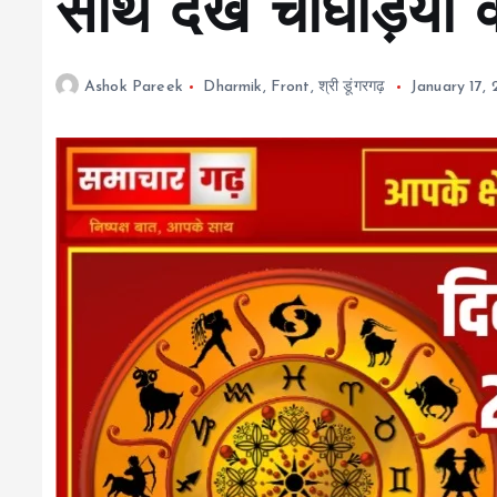
साथ देखें चौघड़िया व 
Ashok Pareek
Dharmik
,
Front
,
श्री डूंगरगढ़
January 17,