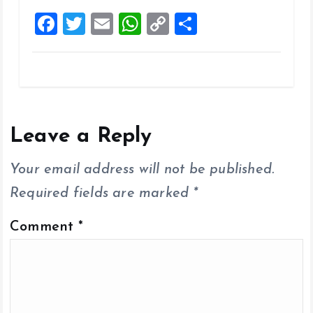
F
T
E
W
C
S
a
wi
m
h
o
h
ce
tt
ai
at
p
a
b
er
l
s
y
re
o
A
Li
o
p
n
Leave a Reply
k
p
k
Your email address will not be published.
Required fields are marked
*
Comment
*