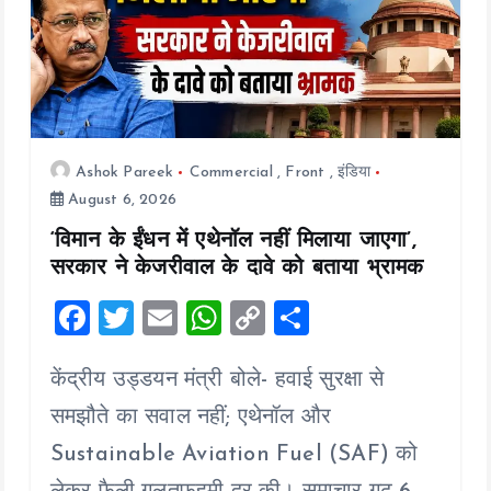
Ashok Pareek
Commercial
,
Front
,
इंडिया
August 6, 2026
‘विमान के ईंधन में एथेनॉल नहीं मिलाया जाएगा’,
सरकार ने केजरीवाल के दावे को बताया भ्रामक
F
T
E
W
C
S
a
wi
m
h
o
h
केंद्रीय उड्डयन मंत्री बोले- हवाई सुरक्षा से
ce
tt
ai
at
p
a
b
er
l
s
y
re
समझौते का सवाल नहीं; एथेनॉल और
o
A
Li
Sustainable Aviation Fuel (SAF) को