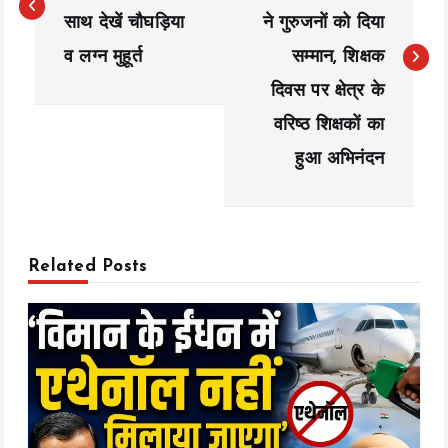
s
साथ देखें चौघड़िया
ने गुरुजनों को दिया
t
व लग्न मुहूर्त
सम्मान, शिक्षक
n
दिवस पर क्षेत्र के
a
वरिष्ठ शिक्षकों का
हुआ अभिनंदन
v
i
g
Related Posts
a
t
i
o
n