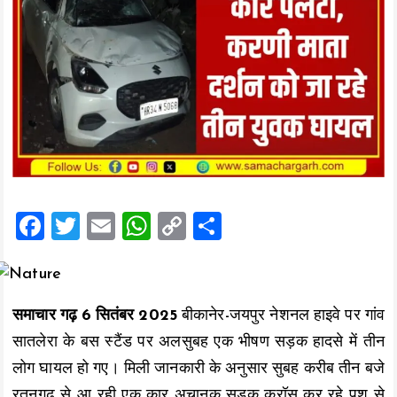
F
T
E
W
C
S
a
wi
m
h
o
h
ce
tt
ai
at
p
a
b
er
l
s
y
re
समाचार गढ़ 6 सितंबर 2025
बीकानेर-जयपुर नेशनल हाइवे पर गांव
o
A
Li
सातलेरा के बस स्टैंड पर अलसुबह एक भीषण सड़क हादसे में तीन
o
p
n
लोग घायल हो गए। मिली जानकारी के अनुसार सुबह करीब तीन बजे
k
p
k
रतनगढ़ से आ रही एक कार अचानक सड़क क्रॉस कर रहे पशु से