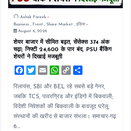
Ashok Pareek
Business
,
Front
,
Share Market
,
इंडिया
August 6, 2026
शेयर बाजार में सीमित बढ़त, सेंसेक्स 374 अंक
चढ़ा; निफ्टी 24,600 के पार बंद, PSU बैंकिंग
शेयरों ने दिखाई मजबूती
F
T
E
W
C
S
a
wi
m
h
o
h
रिलायंस, SBI और BEL रहे सबसे बड़े गेनर,
ce
tt
ai
at
p
a
b
er
l
s
y
re
जबकि TCS, पावरग्रिड और इंडिगो में बिकवाली;
o
A
Li
विदेशी निवेशकों की बिकवाली के बावजूद घरेलू
o
p
n
संस्थानों की खरीद से बाजार संभला। समाचार-गढ़
k
p
k
6…