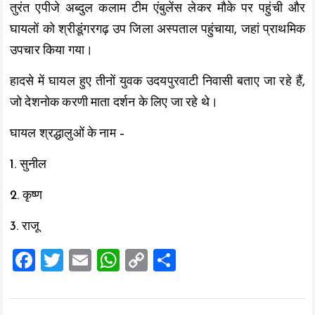
तुरंत एपीजे अब्दुल कलाम टीम एंबुलेंस लेकर मौके पर पहुंची और
घायलों को श्रीडूंगरगढ़ उप जिला अस्पताल पहुंचाया, जहां प्राथमिक
उपचार किया गया।
हादसे में घायल हुए तीनों युवक उदयपुरवाटी निवासी बताए जा रहे हैं,
जो देशनोक करणी माता दर्शन के लिए जा रहे थे।
घायल श्रद्धालुओं के नाम –
1. सुनील
2. कृष्ण
3. राजू
F
T
E
W
C
S
a
wi
m
h
o
h
ce
tt
ai
at
p
a