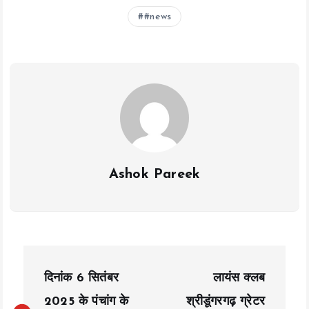
b
er
l
s
y
re
#news
o
A
Li
o
p
n
k
p
k
Ashok Pareek
P
दिनांक 6 सितंबर
लायंस क्लब
o
2025 के पंचांग के
श्रीडूंगरगढ़ ग्रेटर