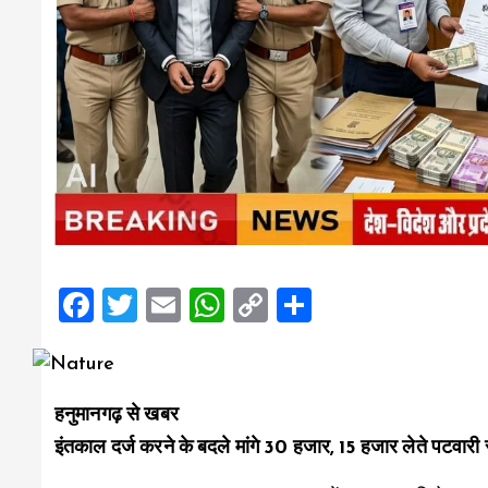
F
T
E
W
C
S
a
wi
m
h
o
h
ce
tt
ai
at
p
a
b
er
l
s
y
re
हनुमानगढ़ से खबर
o
A
Li
इंतकाल दर्ज करने के बदले मांगे 30 हजार, 15 हजार लेते पटवारी रं
o
p
n