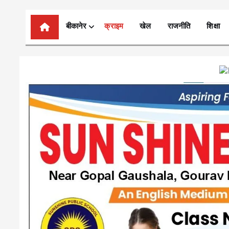
n
t
बीकानेर
क्राइम
खेल
राजनीति
शिक्षा
e
n
t