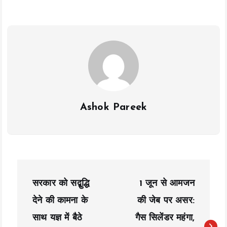
o
A
Li
o
p
n
k
p
k
Ashok Pareek
P
सरकार को सद्बुद्धि
1 जून से आमजन
o
देने की कामना के
की जेब पर असर:
s
साथ यज्ञ में बैठे
गैस सिलेंडर महंगा,