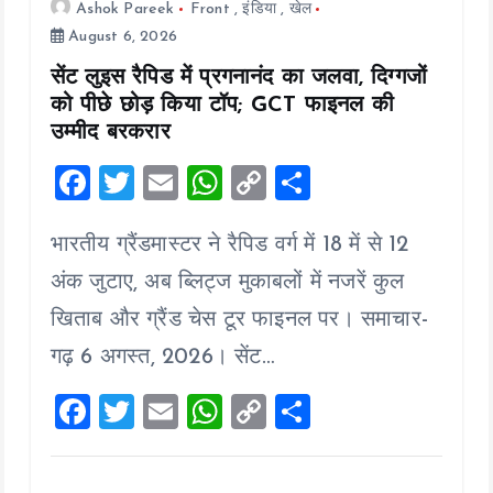
Ashok Pareek
Front
,
इंडिया
,
खेल
August 6, 2026
सेंट लुइस रैपिड में प्रगनानंद का जलवा, दिग्गजों
को पीछे छोड़ किया टॉप; GCT फाइनल की
उम्मीद बरकरार
F
T
E
W
C
S
a
wi
m
h
o
h
भारतीय ग्रैंडमास्टर ने रैपिड वर्ग में 18 में से 12
ce
tt
ai
at
p
a
b
er
l
s
y
re
अंक जुटाए, अब ब्लिट्ज मुकाबलों में नजरें कुल
o
A
Li
खिताब और ग्रैंड चेस टूर फाइनल पर। समाचार-
o
p
n
गढ़ 6 अगस्त, 2026। सेंट…
k
p
k
F
T
E
W
C
S
a
wi
m
h
o
h
ce
tt
ai
at
p
a