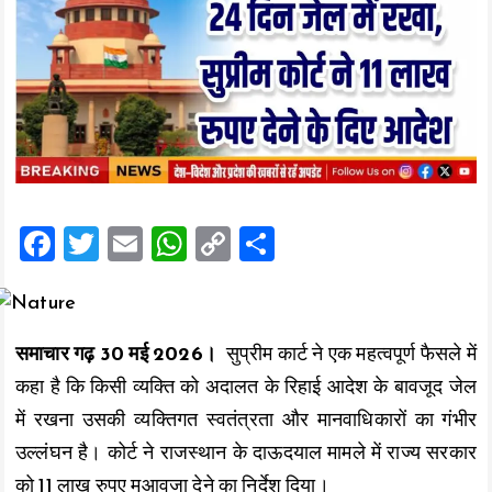
F
T
E
W
C
S
a
wi
m
h
o
h
ce
tt
ai
at
p
a
b
er
l
s
y
re
समाचार गढ़ 30 मई 2026।
सुप्रीम कार्ट ने एक महत्वपूर्ण फैसले में
o
A
Li
कहा है कि किसी व्यक्ति को अदालत के रिहाई आदेश के बावजूद जेल
o
p
n
में रखना उसकी व्यक्तिगत स्वतंत्रता और मानवाधिकारों का गंभीर
k
p
k
उल्लंघन है। कोर्ट ने राजस्थान के दाऊदयाल मामले में राज्य सरकार
को 11 लाख रुपए मुआवजा देने का निर्देश दिया।