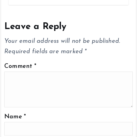
b
er
l
s
y
re
o
A
Li
o
p
n
Leave a Reply
k
p
k
Your email address will not be published.
Required fields are marked
*
Comment
*
Name
*