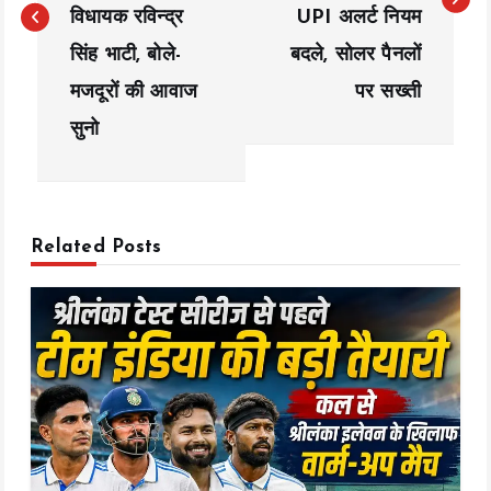
t
विधायक रविन्द्र
UPI अलर्ट नियम
n
सिंह भाटी, बोले-
बदले, सोलर पैनलों
a
मजदूरों की आवाज
पर सख्ती
सुनो
v
i
g
Related Posts
a
t
i
o
n