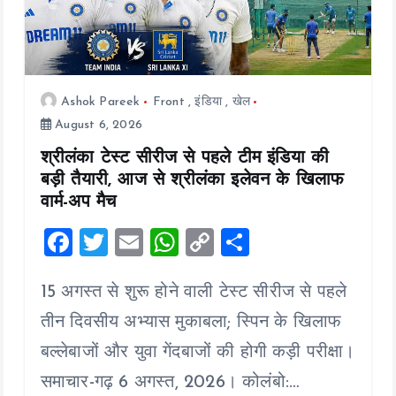
Ashok Pareek
Front
,
इंडिया
,
खेल
August 6, 2026
श्रीलंका टेस्ट सीरीज से पहले टीम इंडिया की
बड़ी तैयारी, आज से श्रीलंका इलेवन के खिलाफ
वार्म-अप मैच
F
T
E
W
C
S
a
wi
m
h
o
h
15 अगस्त से शुरू होने वाली टेस्ट सीरीज से पहले
ce
tt
ai
at
p
a
b
er
l
s
y
re
तीन दिवसीय अभ्यास मुकाबला; स्पिन के खिलाफ
o
A
Li
बल्लेबाजों और युवा गेंदबाजों की होगी कड़ी परीक्षा।
o
p
n
समाचार-गढ़ 6 अगस्त, 2026। कोलंबो:…