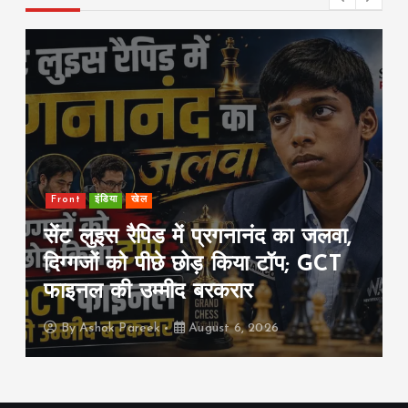
Front
international
राज
 में प्रगनानंद का जलवा,
शेख हसीना की प्रेस
छे छोड़ किया टॉप; GCT
बांग्लादेश नाराज़, भ
ीद बरकरार
वाले असर की जताई
August 6, 2026
By
Ashok Pareek
A