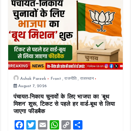
k
p
k
Ashok Pareek
Front
,
राजनीति
,
राजस्थान
August 7, 2026
पंचायत-निकाय चुनावों के लिए भाजपा का ‘बूथ
मिशन’ शुरू, टिकट से पहले हर वार्ड-बूथ से लिया
जाएगा फीडबैक
F
T
E
W
C
S