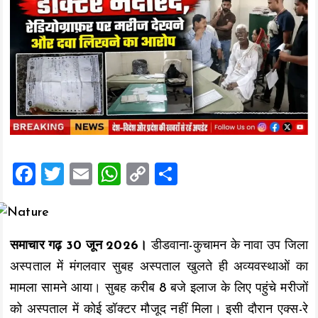
F
T
E
W
C
S
a
wi
m
h
o
h
ce
tt
ai
at
p
a
b
er
l
s
y
re
समाचार गढ़ 30 जून 2026।
डीडवाना-कुचामन के नावा उप जिला
o
A
Li
अस्पताल में मंगलवार सुबह अस्पताल खुलते ही अव्यवस्थाओं का
o
p
n
मामला सामने आया। सुबह करीब 8 बजे इलाज के लिए पहुंचे मरीजों
k
p
k
को अस्पताल में कोई डॉक्टर मौजूद नहीं मिला। इसी दौरान एक्स-रे