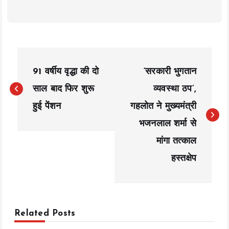
P
91 वर्षीय वृद्धा की दो
‘सरकारी भुगतान
o
साल बाद फिर शुरू
व्यवस्था ठप’,
s
हुई पेंशन
गहलोत ने मुख्यमंत्री
t
भजनलाल शर्मा से
n
मांगा तत्काल
a
हस्तक्षेप
v
i
Related Posts
g