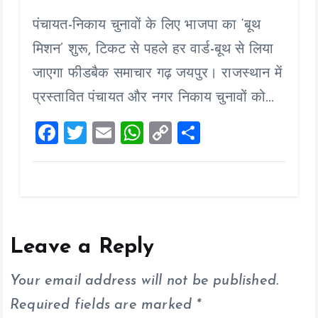
a
wi
m
h
o
h
पंचायत-निकाय चुनावों के लिए भाजपा का ‘बूथ
ce
tt
ai
at
p
a
b
er
l
s
y
re
मिशन’ शुरू, टिकट से पहले हर वार्ड-बूथ से लिया
o
A
Li
जाएगा फीडबैक समाचार गढ़ जयपुर। राजस्थान में
o
p
n
प्रस्तावित पंचायत और नगर निकाय चुनावों को…
k
p
k
F
T
E
W
C
S
a
wi
m
h
o
h
ce
tt
ai
at
p
a
b
er
l
s
y
re
o
A
Li
o
p
n
Leave a Reply
k
p
k
Your email address will not be published.
Required fields are marked
*