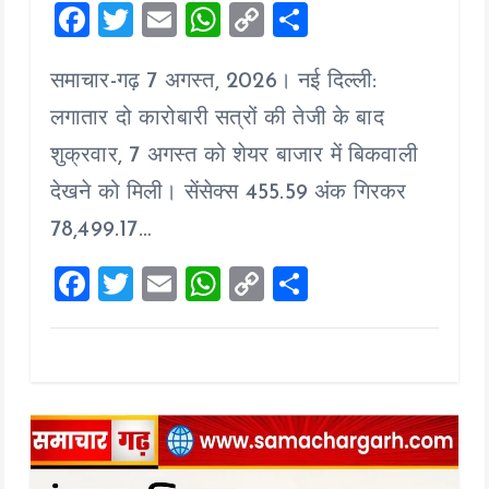
F
T
E
W
C
S
a
wi
m
h
o
h
समाचार-गढ़ 7 अगस्त, 2026। नई दिल्ली:
ce
tt
ai
at
p
a
b
er
l
s
y
re
लगातार दो कारोबारी सत्रों की तेजी के बाद
o
A
Li
शुक्रवार, 7 अगस्त को शेयर बाजार में बिकवाली
o
p
n
देखने को मिली। सेंसेक्स 455.59 अंक गिरकर
k
p
k
78,499.17…
F
T
E
W
C
S
a
wi
m
h
o
h
ce
tt
ai
at
p
a
b
er
l
s
y
re
o
A
Li
o
p
n