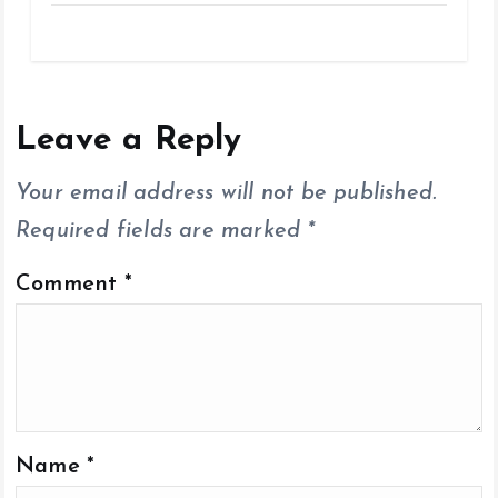
ce
tt
ai
at
p
a
b
er
l
s
y
re
o
A
Li
o
p
n
Leave a Reply
k
p
k
Your email address will not be published.
Required fields are marked
*
Comment
*
Name
*