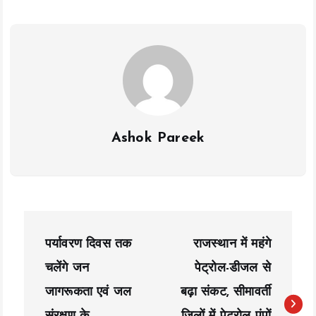
o
p
n
k
p
k
Ashok Pareek
P
पर्यावरण दिवस तक
राजस्थान में महंगे
o
चलेंगे जन
पेट्रोल-डीजल से
s
जागरूकता एवं जल
बढ़ा संकट, सीमावर्ती
t