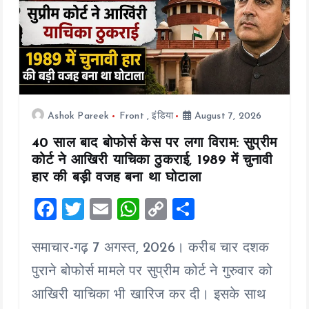
Ashok Pareek
Front
,
इंडिया
August 7, 2026
40 साल बाद बोफोर्स केस पर लगा विराम: सुप्रीम
कोर्ट ने आखिरी याचिका ठुकराई, 1989 में चुनावी
हार की बड़ी वजह बना था घोटाला
F
T
E
W
C
S
a
wi
m
h
o
h
समाचार-गढ़ 7 अगस्त, 2026। करीब चार दशक
ce
tt
ai
at
p
a
b
er
l
s
y
re
पुराने बोफोर्स मामले पर सुप्रीम कोर्ट ने गुरुवार को
o
A
Li
आखिरी याचिका भी खारिज कर दी। इसके साथ