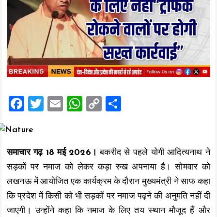
F
T
E
W
C
S
a
wi
m
h
o
h
ce
tt
ai
at
p
a
b
er
l
s
y
re
समाचार गढ़ 18 मई 2026।
बकरीद से पहले योगी आदित्यनाथ ने
o
A
Li
सड़कों पर नमाज को लेकर कड़ा रुख अपनाया है। सोमवार को
o
p
n
लखनऊ में आयोजित एक कार्यक्रम के दौरान मुख्यमंत्री ने साफ कहा
k
p
k
कि प्रदेश में किसी को भी सड़कों पर नमाज पढ़ने की अनुमति नहीं दी
जाएगी। उन्होंने कहा कि नमाज के लिए तय स्थान मौजूद हैं और