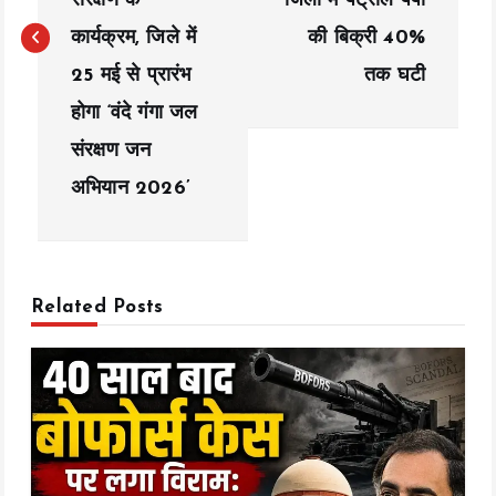
संरक्षण के
जिलों में पेट्रोल पंपों
n
कार्यक्रम, जिले में
की बिक्री 40%
a
25 मई से प्रारंभ
तक घटी
होगा ‘वंदे गंगा जल
v
संरक्षण जन
i
अभियान 2026’
g
a
t
Related Posts
i
o
n