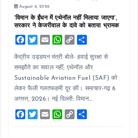
August 6, 2026
‘विमान के ईंधन में एथेनॉल नहीं मिलाया जाएगा’,
सरकार ने केजरीवाल के दावे को बताया भ्रामक
F
T
E
W
C
S
a
wi
m
h
o
h
केंद्रीय उड्डयन मंत्री बोले- हवाई सुरक्षा से
ce
tt
ai
at
p
a
b
er
l
s
y
re
समझौते का सवाल नहीं; एथेनॉल और
o
A
Li
Sustainable Aviation Fuel (SAF) को
o
p
n
लेकर फैली गलतफहमी दूर की। समाचार-गढ़ 6
k
p
k
अगस्त, 2026। नई दिल्ली: विमान…
F
T
E
W
C
S
a
wi
m
h
o
h
ce
tt
ai
at
p
a