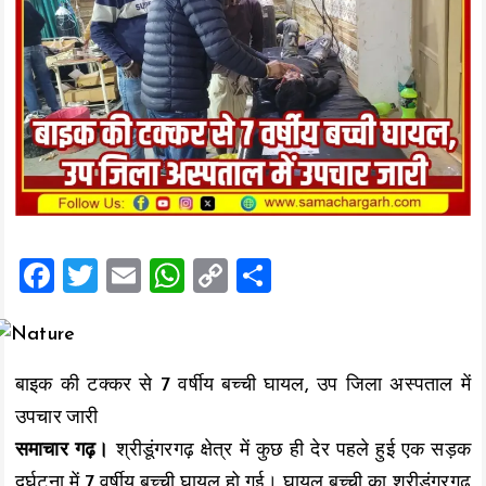
F
T
E
W
C
S
a
wi
m
h
o
h
ce
tt
ai
at
p
a
b
er
l
s
y
re
बाइक की टक्कर से 7 वर्षीय बच्ची घायल, उप जिला अस्पताल में
o
A
Li
उपचार जारी
o
p
n
समाचार गढ़।
श्रीडूंगरगढ़ क्षेत्र में कुछ ही देर पहले हुई एक सड़क
k
p
k
दुर्घटना में 7 वर्षीय बच्ची घायल हो गई। घायल बच्ची का श्रीडूंगरगढ़