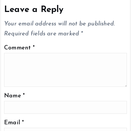
o
A
Li
o
p
n
Leave a Reply
k
p
k
Your email address will not be published.
Required fields are marked
*
Comment
*
Name
*
Email
*