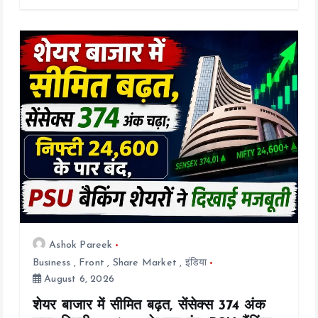
b
er
l
s
y
re
o
A
Li
o
p
n
k
p
k
Ashok Pareek
Business
,
Front
,
Share Market
,
इंडिया
August 6, 2026
शेयर बाजार में सीमित बढ़त, सेंसेक्स 374 अंक