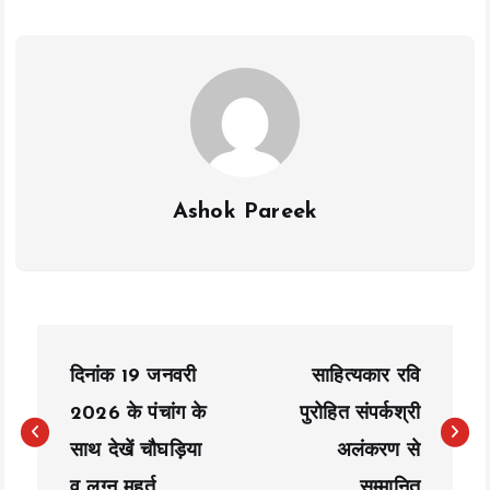
o
p
n
k
p
k
Ashok Pareek
P
दिनांक 19 जनवरी
साहित्यकार रवि
o
2026 के पंचांग के
पुरोहित संपर्कश्री
s
साथ देखें चौघड़िया
अलंकरण से
t
व लग्न मुहूर्त
सम्मानित