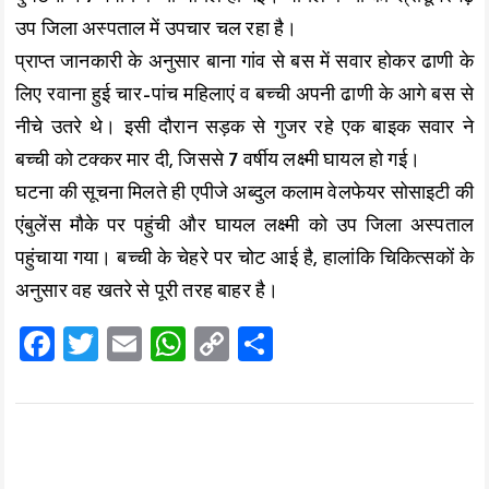
उप जिला अस्पताल में उपचार चल रहा है।
प्राप्त जानकारी के अनुसार बाना गांव से बस में सवार होकर ढाणी के
लिए रवाना हुई चार–पांच महिलाएं व बच्ची अपनी ढाणी के आगे बस से
नीचे उतरे थे। इसी दौरान सड़क से गुजर रहे एक बाइक सवार ने
बच्ची को टक्कर मार दी, जिससे 7 वर्षीय लक्ष्मी घायल हो गई।
घटना की सूचना मिलते ही एपीजे अब्दुल कलाम वेलफेयर सोसाइटी की
एंबुलेंस मौके पर पहुंची और घायल लक्ष्मी को उप जिला अस्पताल
पहुंचाया गया। बच्ची के चेहरे पर चोट आई है, हालांकि चिकित्सकों के
अनुसार वह खतरे से पूरी तरह बाहर है।
F
T
E
W
C
S
a
wi
m
h
o
h
ce
tt
ai
at
p
a
b
er
l
s
y
re
o
A
Li