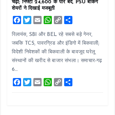
चढ़ा; निफ्टी 24,600 के पार बंद, PSU बैंकिंग
शेयरों ने दिखाई मजबूती
F
T
E
W
C
S
a
wi
m
h
o
h
रिलायंस, SBI और BEL रहे सबसे बड़े गेनर,
ce
tt
ai
at
p
a
b
er
l
s
y
re
जबकि TCS, पावरग्रिड और इंडिगो में बिकवाली;
o
A
Li
विदेशी निवेशकों की बिकवाली के बावजूद घरेलू
o
p
n
संस्थानों की खरीद से बाजार संभला। समाचार-गढ़
k
p
k
6…
F
T
E
W
C
S
a
wi
m
h
o
h
ce
tt
ai
at
p
a
b
er
l
s
y
re