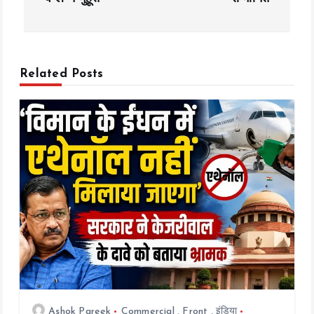
n
a
v
Related Posts
i
g
a
t
i
o
n
Ashok Pareek
Commercial
,
Front
,
इंडिया