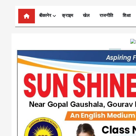
n
t
बीकानेर
क्राइम
खेल
राजनीति
शिक्षा
e
n
t