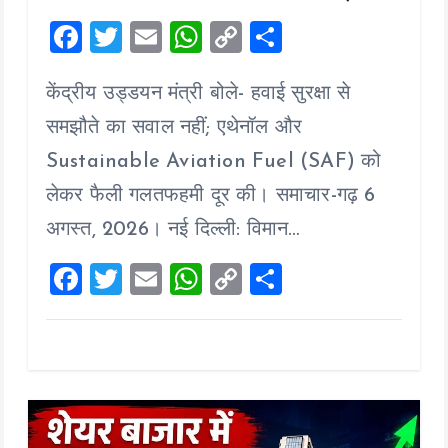
F
T
E
W
C
S
a
wi
m
h
o
h
केंद्रीय उड्डयन मंत्री बोले- हवाई सुरक्षा से
ce
tt
ai
at
p
a
b
er
l
s
y
re
समझौते का सवाल नहीं; एथेनॉल और
o
A
Li
Sustainable Aviation Fuel (SAF) को
o
p
n
लेकर फैली गलतफहमी दूर की। समाचार-गढ़ 6
k
p
k
अगस्त, 2026। नई दिल्ली: विमान…
F
T
E
W
C
S
a
wi
m
h
o
h
ce
tt
ai
at
p
a
b
er
l
s
y
re
o
A
Li
o
p
n