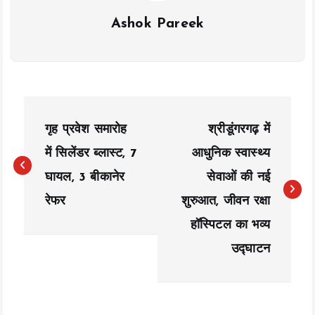
Ashok Pareek
P
गृह प्रवेश समारोह
श्रीडूंगरगढ़ में
o
में सिलेंडर ब्लास्ट, 7
आधुनिक स्वास्थ्य
s
घायल, 3 बीकानेर
सेवाओं की नई
t
रेफर
शुरुआत, जीवन रक्षा
n
हॉस्पिटल का भव्य
a
उद्घाटन
v
i