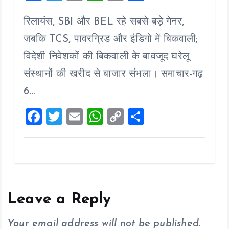
a
wi
m
h
o
h
रिलायंस, SBI और BEL रहे सबसे बड़े गेनर,
ce
tt
ai
at
p
a
b
er
l
s
y
re
जबकि TCS, पावरग्रिड और इंडिगो में बिकवाली;
o
A
Li
विदेशी निवेशकों की बिकवाली के बावजूद घरेलू
o
p
n
संस्थानों की खरीद से बाजार संभला। समाचार-गढ़
k
p
k
6…
F
T
E
W
C
S
a
wi
m
h
o
h
ce
tt
ai
at
p
a
b
er
l
s
y
re
o
A
Li
o
p
n
Leave a Reply
k
p
k
Your email address will not be published.