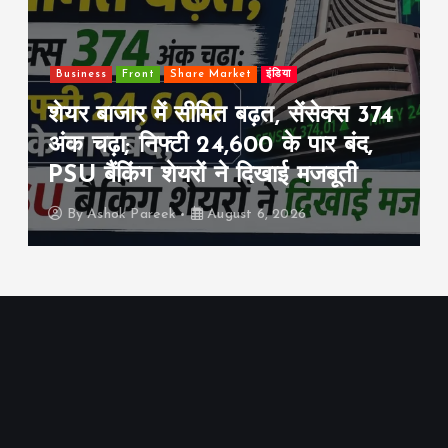
are Market
इंडिया
Front
इंडिया
खेल
सीमित बढ़त, सेंसेक्स 374
श्रीलंका टेस्ट सीर
टी 24,600 के पार बंद,
की बड़ी तैयारी, आज
रों ने दिखाई मजबूती
के खिलाफ वार्म-अप
August 6, 2026
By
Ashok Pareek
A