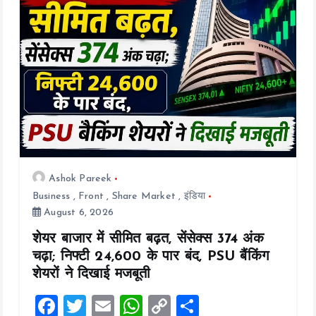
k
p
k
Ashok Pareek
Business
,
Front
,
Share Market
,
इंडिया
August 6, 2026
शेयर बाजार में सीमित बढ़त, सेंसेक्स 374 अंक
चढ़ा; निफ्टी 24,600 के पार बंद, PSU बैंकिंग
शेयरों ने दिखाई मजबूती
F
T
E
W
C
S