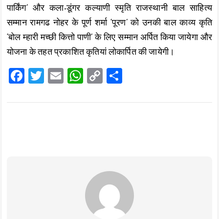
पार्किंग’ और कला-डूंगर कल्याणी स्मृति राजस्थानी बाल साहित्य
सम्मान रामगढ नोहर के पूर्ण शर्मा ‘पूरण’ को उनकी बाल काव्य कृति
‘बोल म्हारी मच्छी कित्तो पाणी’ के लिए सम्मान अर्पित किया जायेगा और
योजना के तहत प्रकाशित कृतियां लोकार्पित की जायेगी।
F
T
E
W
C
S
a
wi
m
h
o
h
ce
tt
ai
at
p
a
b
er
l
s
y
re
o
A
Li
o
p
n
k
p
k