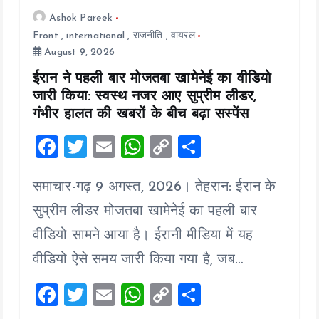
Ashok Pareek
Front
,
international
,
राजनीति
,
वायरल
August 9, 2026
ईरान ने पहली बार मोजतबा खामेनेई का वीडियो
जारी किया: स्वस्थ नजर आए सुप्रीम लीडर,
गंभीर हालत की खबरों के बीच बढ़ा सस्पेंस
F
T
E
W
C
S
a
wi
m
h
o
h
समाचार-गढ़ 9 अगस्त, 2026। तेहरान: ईरान के
ce
tt
ai
at
p
a
b
er
l
s
y
re
सुप्रीम लीडर मोजतबा खामेनेई का पहली बार
o
A
Li
वीडियो सामने आया है। ईरानी मीडिया में यह
o
p
n
वीडियो ऐसे समय जारी किया गया है, जब…
k
p
k
F
T
E
W
C
S
a
wi
m
h
o
h