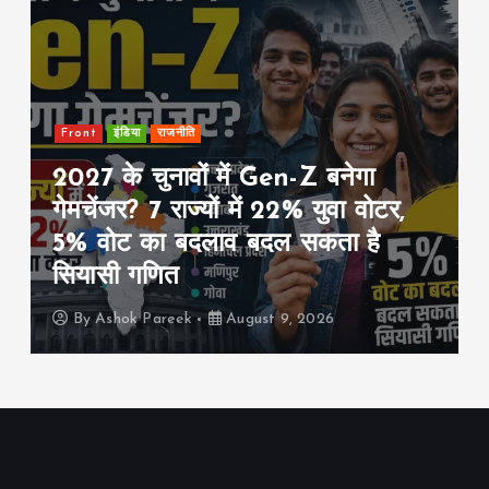
या
राजनीति
education
Fro
 चुनावों में Gen-Z बनेगा
IIT दिल्ली म
? 7 राज्यों में 22% युवा वोटर,
सीख: “सिर्
 का बदलाव बदल सकता है
भी खोजिए”,
गणित
विकसित भार
k Pareek
August 9, 2026
By
Ashok Par