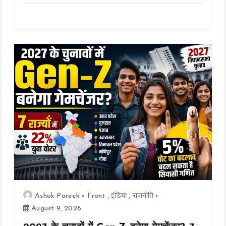
ce
tt
ai
at
p
a
b
er
l
s
y
re
o
A
Li
o
p
n
k
p
k
Ashok Pareek
Front
,
इंडिया
,
राजनीति
August 9, 2026