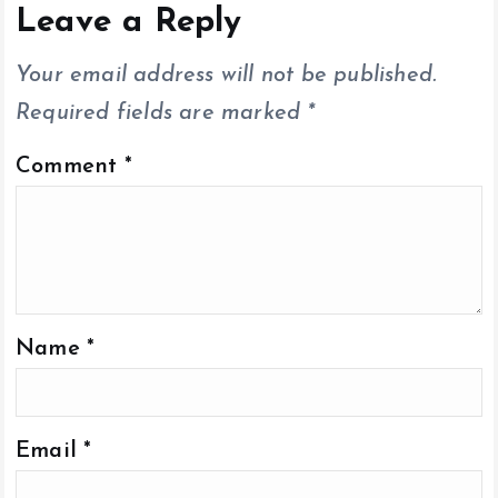
o
p
n
Leave a Reply
k
p
k
Your email address will not be published.
Required fields are marked
*
Comment
*
Name
*
Email
*