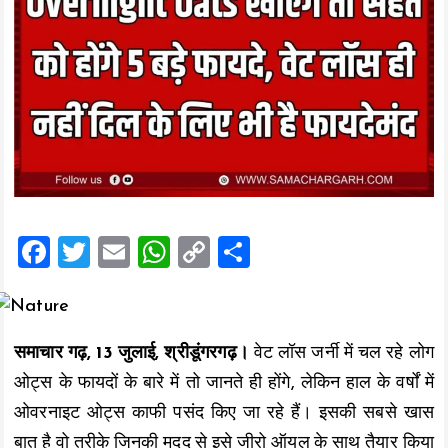
F
T
E
W
C
S
a
wi
m
h
o
h
ce
tt
ai
at
p
a
b
er
l
s
y
re
समाचार गढ़, 13 जुलाई, श्रीडूंगरगढ़।
वेट लॉस जर्नी में चल रहे लोग
o
A
Li
ओट्स के फायदों के बारे में तो जानते ही होंगे, लेकिन हाल के वर्षों में
o
p
n
ओवरनाइट ओट्स काफी पसंद किए जा रहे हैं। इसकी सबसे खास
k
p
k
बात है वो तरीके जिनकी मदद से इसे जीरो ऑयल के साथ तैयार किया