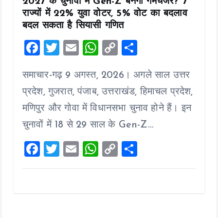
2027 के चुनावों में Gen-Z बनेगा गेमचेंजर? 7
राज्यों में 22% युवा वोटर, 5% वोट का बदलाव
बदल सकता है सियासी गणित
F
T
E
W
C
S
a
wi
m
h
o
h
समाचार-गढ़ 9 अगस्त, 2026। अगले साल उत्तर
ce
tt
ai
at
p
a
b
er
l
s
y
re
प्रदेश, गुजरात, पंजाब, उत्तराखंड, हिमाचल प्रदेश,
o
A
Li
मणिपुर और गोवा में विधानसभा चुनाव होने हैं। इन
o
p
n
चुनावों में 18 से 29 साल के Gen-Z…
k
p
k
F
T
E
W
C
S
a
wi
m
h
o
h
ce
tt
ai
at
p
a
b
er
l
s
y
re
o
A
Li