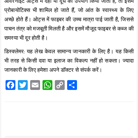
ओवरनाइट ओट्स में दही या दूध का उपयोग किया जाता है, तो इसमें
प्रोबायोटिक्स भी शामिल हो जाते हैं, जो आंत के स्वास्थ्य के लिए
अच्छे होते हैं। ओट्स में फाइबर की उच्च मात्रा पाई जाती है, जिससे
पाचन तंत्र को मजबूती मिलती है और इसमें मौजूद फाइबर से कब्ज की
समस्या भी दूर होती है।
डिस्क्लेमर: यह लेख केवल सामान्य जानकारी के लिए है। यह किसी
भी तरह से किसी दवा या इलाज का विकल्प नहीं हो सकता। ज्यादा
जानकारी के लिए हमेशा अपने डॉक्टर से संपर्क करें।
F
T
E
W
C
S
a
wi
m
h
o
h
ce
tt
ai
at
p
a
b
er
l
s
y
re
o
A
Li
o
p
n