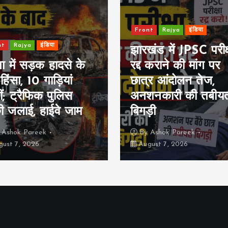
nt
Rajya
इंडिया
cricket
Front
इंडिया
खेल
ंड में JPSC परीक्षा
श्रीलंका के खिलाफ वार
 कराने की मांग पर
अप मैच से गिल बाहर:
्र आंदोलन तेज,
उंगली में लगी चोट, रा
नकारी की तबीयत
संभाल रहे कप्तानी; भा
़ी
ने पहले बल्लेबाजी चुनी
y
Ashok Pareek
By
Ashok Pareek
ust 7, 2026
August 7, 2026