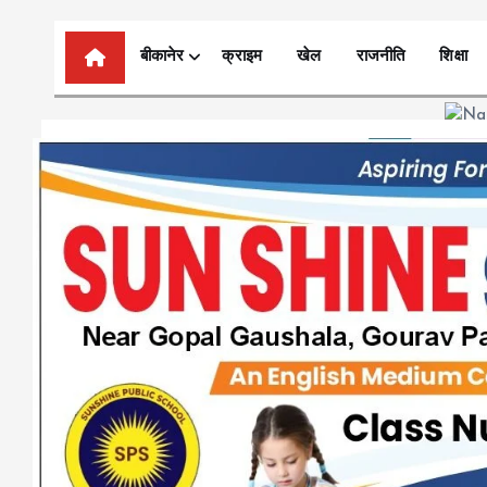
n
t
बीकानेर
क्राइम
खेल
राजनीति
शिक्षा
e
n
t