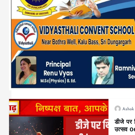
Ashok
डीजे पर थ
उत्सव 06