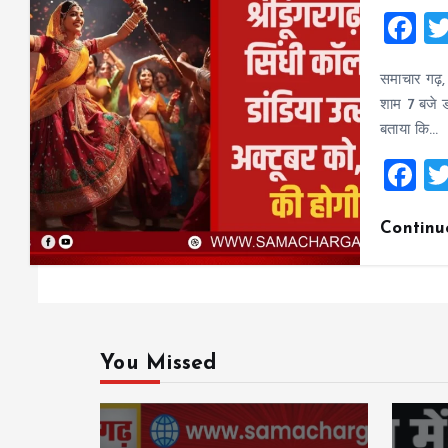
F
a
समाचार गढ़, 4
ce
शाम 7 बजे 
b
बताया कि…
o
F
o
a
k
Continu
ce
b
o
o
k
You Missed