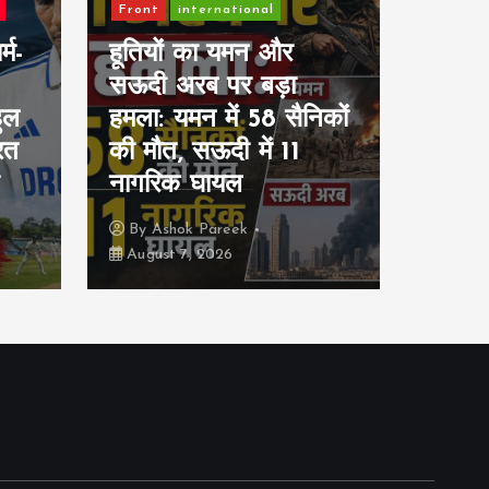
Front
international
Front
्म-
हूतियों का यमन और
Stoc
सऊदी अरब पर बड़ा
सेंसेक
हुल
हमला: यमन में 58 सैनिकों
निफ्ट
रत
की मौत, सऊदी में 11
निवेश
नागरिक घायल
करोड़ 
By
Ashok Pareek
By
As
August 7, 2026
August