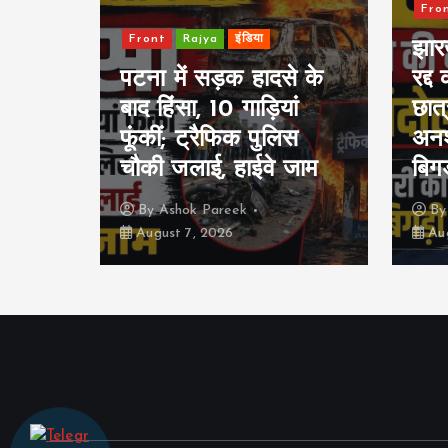
Fro
Front
Rajya
इंडिया
ों के
झारख
 मिशन’
पटना में सड़क हादसे के
रद्द
े हर
बाद हिंसा, 10 गाड़ियां
छात
ाएगा
फूंकीं; ट्रैफिक पुलिस
अनश
चौकी जलाई, हाईवे जाम
बिगड
By
Ashok Pareek
B
August 7, 2026
Aug