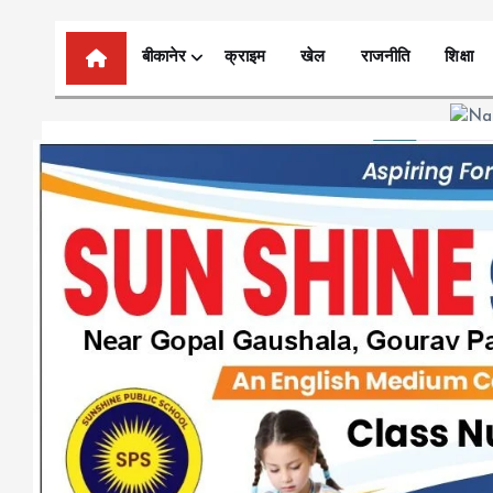
n
t
बीकानेर
क्राइम
खेल
राजनीति
शिक्षा
e
n
t