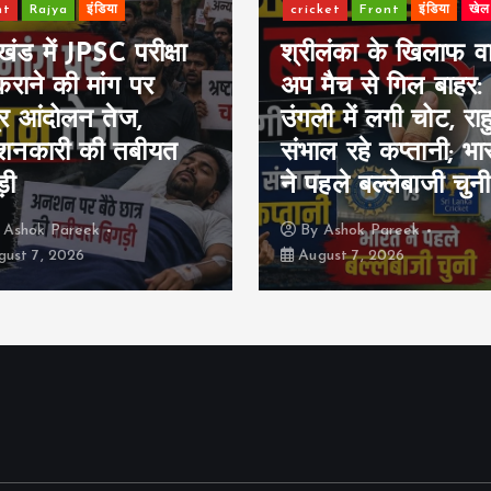
nt
Rajya
इंडिया
cricket
Front
इंडिया
खेल
ंड में JPSC परीक्षा
श्रीलंका के खिलाफ वार
 कराने की मांग पर
अप मैच से गिल बाहर:
्र आंदोलन तेज,
उंगली में लगी चोट, रा
नकारी की तबीयत
संभाल रहे कप्तानी; भा
़ी
ने पहले बल्लेबाजी चुनी
y
Ashok Pareek
By
Ashok Pareek
ust 7, 2026
August 7, 2026