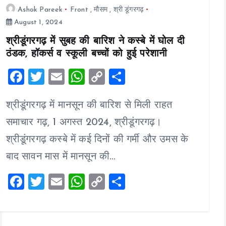
Ashok Pareek
Front
,
मौसम
,
श्री डूंगरगढ़
August 1, 2024
श्रीडूंगरगढ़ में सुबह की बारिश ने कस्बे में घोल दी
ठंडक, हॉकर्स व स्कूली बच्चों को हुई परेशानी
F
T
E
W
C
S
a
wi
m
h
o
h
श्रीडूंगरगढ़ में मानसून की बारिश से मिली राहत
ce
tt
ai
at
p
a
b
er
l
s
y
re
समाचार गढ़, 1 अगस्त 2024, श्रीडूंगरगढ़।
o
A
Li
श्रीडूंगरगढ़ कस्बे में कई दिनों की गर्मी और उमस के
o
p
n
बाद सावन मास में मानसून की…
k
p
k
F
T
E
W
C
S
a
wi
m
h
o
h
ce
tt
ai
at
p
a