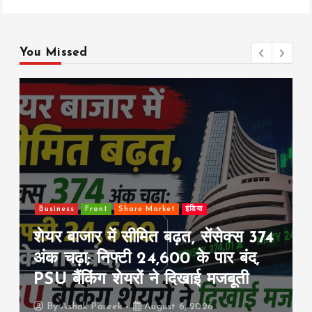
b
er
l
s
y
re
o
A
Li
o
p
n
You Missed
k
p
k
Business
Front
Share Market
इंडिया
शेयर बाजार में सीमित बढ़त, सेंसेक्स 374
अंक चढ़ा; निफ्टी 24,600 के पार बंद,
PSU बैंकिंग शेयरों ने दिखाई मजबूती
By
Ashok Pareek
August 6, 2026