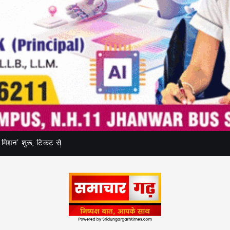
म
श
न
’
श
र
,
ट
क
ट
स
प
ह
ल
ह
र
व
र
-