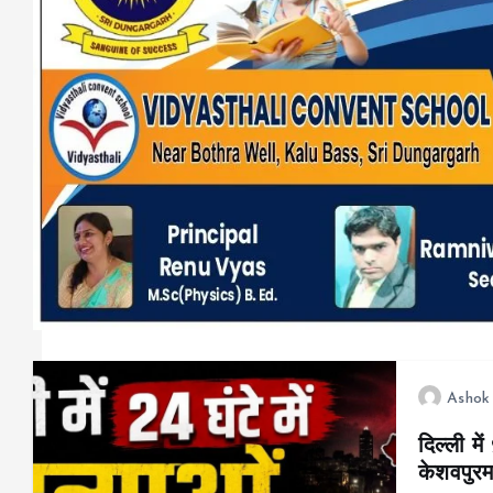
Ashok
दिल्ली मे
केशवपुरम 