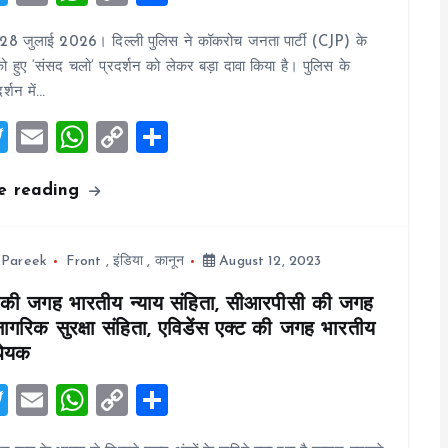
wi
m
h
o
h
 28 जुलाई 2026। दिल्ली पुलिस ने कॉकरोच जनता पार्टी (CJP) के
tt
ai
at
p
a
 हुए ‘संसद चलो’ प्रदर्शन को लेकर बड़ा दावा किया है। पुलिस के
er
l
s
y
re
र्शन में…
A
Li
T
E
W
C
S
p
n
wi
m
h
o
h
p
k
e reading
tt
ai
at
p
a
er
l
s
y
re
A
Li
 Pareek
Front
,
इंडिया
,
कानून
August 12, 2023
p
n
की जगह भारतीय न्याय संहिता, सीआरपीसी की जगह
p
k
ागरिक सुरक्षा संहिता, एविडेंस एक्ट की जगह भारतीय
िधेयक
T
E
W
C
S
wi
m
h
o
h