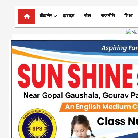
n
t
बीकानेर
क्राइम
खेल
राजनीति
शिक्षा
e
n
t