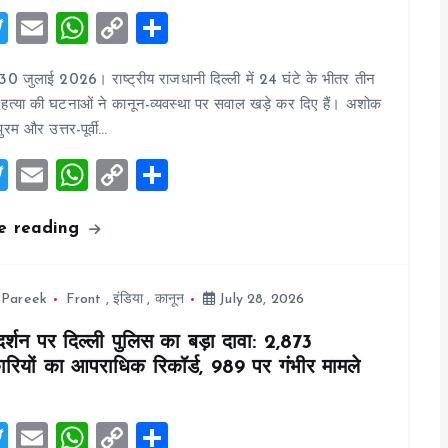
T
E
W
C
S
wi
m
h
o
h
30 जुलाई 2026। राष्ट्रीय राजधानी दिल्ली में 24 घंटे के भीतर तीन
tt
ai
at
p
a
्या की घटनाओं ने कानून-व्यवस्था पर सवाल खड़े कर दिए हैं। अशोक
er
l
s
y
re
ुरम और उत्तर-पूर्वी…
A
Li
T
E
W
C
S
p
n
wi
m
h
o
h
p
k
e reading
tt
ai
at
p
a
er
l
s
y
re
A
Li
 Pareek
Front
,
इंडिया
,
कानून
July 28, 2026
p
n
र्शन पर दिल्ली पुलिस का बड़ा दावा: 2,873
p
k
कारियों का आपराधिक रिकॉर्ड, 989 पर गंभीर मामले
T
E
W
C
S