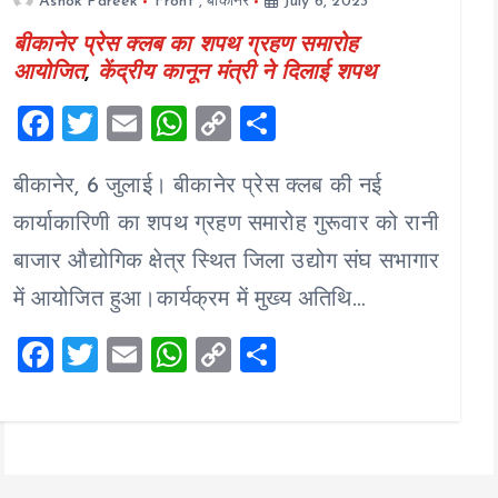
Ashok Pareek
Front
,
बीकानेर
July 6, 2023
बीकानेर प्रेस क्लब का शपथ ग्रहण समारोह
आयोजित
,
केंद्रीय कानून मंत्री ने दिलाई शपथ
F
T
E
W
C
S
a
wi
m
h
o
h
बीकानेर, 6 जुलाई। बीकानेर प्रेस क्लब की नई
ce
tt
ai
at
p
a
b
er
l
s
y
re
कार्याकारिणी का शपथ ग्रहण समारोह गुरूवार को रानी
o
A
Li
बाजार औद्योगिक क्षेत्र स्थित जिला उद्योग संघ सभागार
o
p
n
में आयोजित हुआ।कार्यक्रम में मुख्य अतिथि…
k
p
k
F
T
E
W
C
S
a
wi
m
h
o
h
ce
tt
ai
at
p
a
b
er
l
s
y
re
o
A
Li