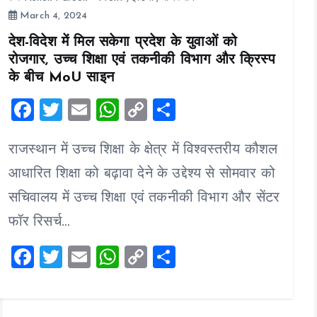
March 4, 2024
देश-विदेश में मिल सकेगा प्रदेश के युवाओं को
रोजगार, उच्च शिक्षा एवं तकनीकी विभाग और क्रिस्प
के बीच MoU साइन
F
T
E
W
C
S
a
wi
m
h
o
h
राजस्थान में उच्च शिक्षा के क्षेत्र में विश्वस्तरीय कौशल
ce
tt
ai
at
p
a
b
er
l
s
y
re
आधारित शिक्षा को बढ़ावा देने के उद्देश्य से सोमवार को
o
A
Li
सचिवालय में उच्च शिक्षा एवं तकनीकी विभाग और सेंटर
o
p
n
फॉर रिसर्च…
k
p
k
F
T
E
W
C
S
a
wi
m
h
o
h
ce
tt
ai
at
p
a