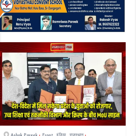
t
e
n
t
Ashok Pareek
Front
,
इंडिया
,
राजस्थान