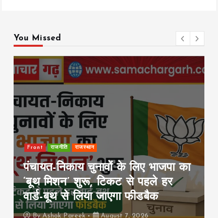
b
er
l
s
y
re
o
A
Li
o
p
n
You Missed
k
p
k
Front
राजनीति
राजस्थान
पंचायत-निकाय चुनावों के लिए भाजपा का
‘बूथ मिशन’ शुरू, टिकट से पहले हर
वार्ड-बूथ से लिया जाएगा फीडबैक
By
Ashok Pareek
August 7, 2026