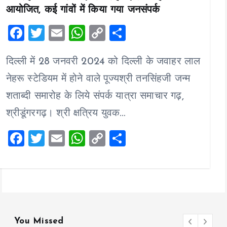
आयोजित, कई गांवों में किया गया जनसंपर्क
F
T
E
W
C
S
a
wi
m
h
o
h
दिल्ली में 28 जनवरी 2024 को दिल्ली के जवाहर लाल
ce
tt
ai
at
p
a
b
er
l
s
y
re
नेहरू स्टेडियम में होने वाले पूज्यश्री तनसिंहजी जन्म
o
A
Li
शताब्दी समारोह के लिये संपर्क यात्रा समाचार गढ़,
o
p
n
श्रीडूंगरगढ़। श्री क्षत्रिय युवक…
k
p
k
F
T
E
W
C
S
a
wi
m
h
o
h
ce
tt
ai
at
p
a
b
er
l
s
y
re
o
A
Li
o
p
n
You Missed