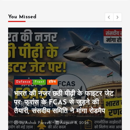
o
A
Li
o
p
n
You Missed
k
p
k
Defence
Front
इंडिया
भारत की नजर छठी पीढ़ी के फाइटर जेट
पर: फ्रांस के FCAS से जुड़ने की
तैयारी, संसदीय समिति ने मांगा रोडमैप
By
Ashok Pareek
August 8, 2026