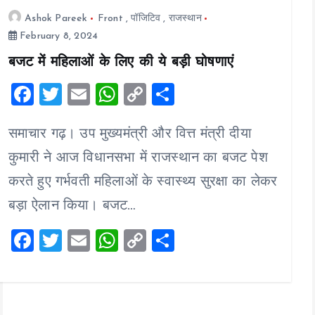
Ashok Pareek
Front
,
पॉजिटिव
,
राजस्थान
February 8, 2024
बजट में महिलाओं के लिए की ये बड़ी घोषणाएं
F
T
E
W
C
S
a
wi
m
h
o
h
समाचार गढ़। उप मुख्यमंत्री और वित्त मंत्री दीया
ce
tt
ai
at
p
a
b
er
l
s
y
re
कुमारी ने आज विधानसभा में राजस्थान का बजट पेश
o
A
Li
करते हुए गर्भवती महिलाओं के स्वास्थ्य सुरक्षा का लेकर
o
p
n
बड़ा ऐलान किया। बजट…
k
p
k
F
T
E
W
C
S
a
wi
m
h
o
h
ce
tt
ai
at
p
a
b
er
l
s
y
re