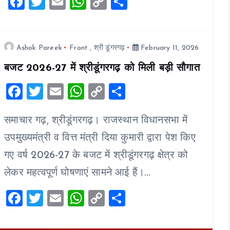
F
T
E
W
C
S
a
wi
m
h
o
h
ce
tt
ai
at
p
a
b
er
l
s
y
re
Ashok Pareek
Front
,
श्री डूंगरगढ़
February 11, 2026
o
A
Li
बजट 2026-27 में श्रीडूंगरगढ़ को मिली बड़ी सौगात
o
p
n
F
T
E
W
C
S
k
p
k
a
wi
m
h
o
h
समाचार गढ़, श्रीडूंगरगढ़। राजस्थान विधानसभा में
ce
tt
ai
at
p
a
b
er
l
s
y
re
उपमुख्यमंत्री व वित्त मंत्री दिया कुमारी द्वारा पेश किए
o
A
Li
गए वर्ष 2026-27 के बजट में श्रीडूंगरगढ़ क्षेत्र को
o
p
n
लेकर महत्वपूर्ण घोषणाएं सामने आई हैं।…
k
p
k
F
T
E
W
C
S
a
wi
m
h
o
h