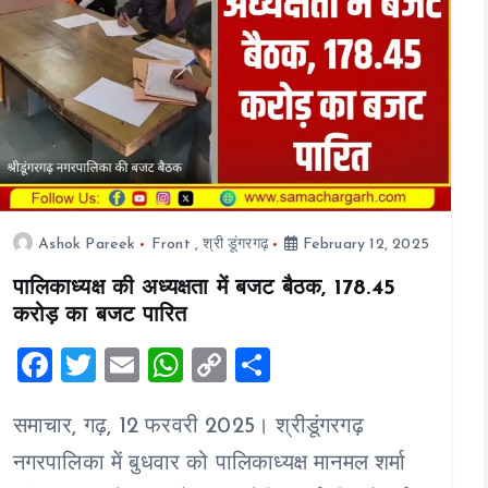
Ashok Pareek
Front
,
श्री डूंगरगढ़
February 12, 2025
पालिकाध्यक्ष की अध्यक्षता में बजट बैठक, 178.45
करोड़ का बजट पारित
F
T
E
W
C
S
a
wi
m
h
o
h
समाचार, गढ़, 12 फरवरी 2025। श्रीडूंगरगढ़
ce
tt
ai
at
p
a
b
er
l
s
y
re
नगरपालिका में बुधवार को पालिकाध्यक्ष मानमल शर्मा