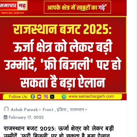
ce
tt
ai
at
p
a
b
er
l
s
y
re
o
A
Li
o
p
n
k
p
k
Ashok Pareek
Front
,
इंडिया
,
राजस्थान
February 17, 2025
राजस्थान बजट 2025: ऊर्जा क्षेत्र को लेकर बड़ी
उम्मीदें, ‘फ्री बिजली’ पर हो सकता है बड़ा ऐलान