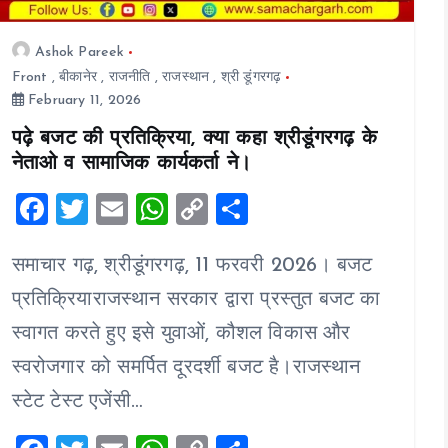
Ashok Pareek
Front
,
बीकानेर
,
राजनीति
,
राजस्थान
,
श्री डूंगरगढ़
February 11, 2026
पढ़े बजट की प्रतिक्रिया, क्या कहा श्रीडूंगरगढ़ के
नेताओ व सामाजिक कार्यकर्ता ने।
F
T
E
W
C
S
a
wi
m
h
o
h
समाचार गढ़, श्रीडूंगरगढ़, 11 फरवरी 2026। बजट
ce
tt
ai
at
p
a
b
er
l
s
y
re
प्रतिक्रियाराजस्थान सरकार द्वारा प्रस्तुत बजट का
o
A
Li
स्वागत करते हुए इसे युवाओं, कौशल विकास और
o
p
n
स्वरोजगार को समर्पित दूरदर्शी बजट है।राजस्थान
k
p
k
स्टेट टेस्ट एजेंसी…