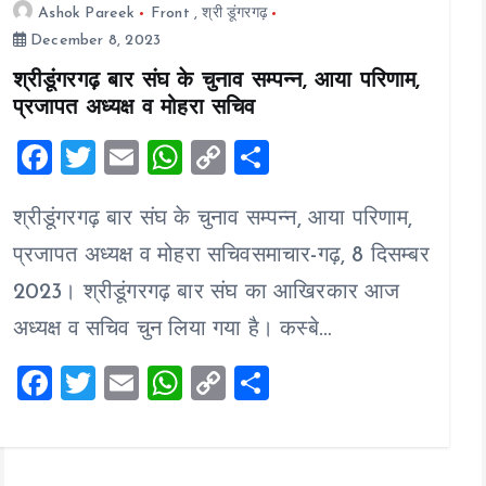
Ashok Pareek
Front
,
श्री डूंगरगढ़
December 8, 2023
श्रीडूंगरगढ़ बार संघ के चुनाव सम्पन्न, आया परिणाम,
प्रजापत अध्यक्ष व मोहरा सचिव
F
T
E
W
C
S
a
wi
m
h
o
h
श्रीडूंगरगढ़ बार संघ के चुनाव सम्पन्न, आया परिणाम,
ce
tt
ai
at
p
a
b
er
l
s
y
re
प्रजापत अध्यक्ष व मोहरा सचिवसमाचार-गढ़, 8 दिसम्बर
o
A
Li
2023। श्रीडूंगरगढ़ बार संघ का आखिरकार आज
o
p
n
अध्यक्ष व सचिव चुन लिया गया है। कस्बे…
k
p
k
F
T
E
W
C
S
a
wi
m
h
o
h
ce
tt
ai
at
p
a