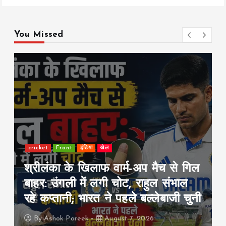
b
er
l
s
y
re
o
A
Li
o
p
n
You Missed
k
p
k
cricket
Front
इंडिया
खेल
श्रीलंका के खिलाफ वार्म-अप मैच से गिल
बाहर: उंगली में लगी चोट, राहुल संभाल
रहे कप्तानी; भारत ने पहले बल्लेबाजी चुनी
By
Ashok Pareek
August 7, 2026